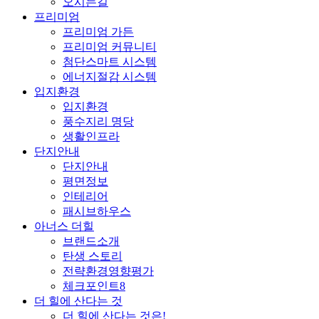
오시는길
프리미엄
프리미엄 가든
프리미엄 커뮤니티
첨단스마트 시스템
에너지절감 시스템
입지환경
입지환경
풍수지리 명당
생활인프라
단지안내
단지안내
평면정보
인테리어
패시브하우스
아너스 더힐
브랜드소개
탄생 스토리
전략환경영향평가
체크포인트8
더 힐에 산다는 것
더 힐에 산다는 것은!