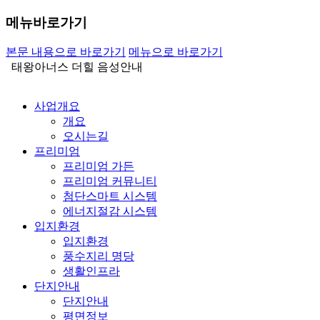
메뉴바로가기
본문 내용으로 바로가기
메뉴으로 바로가기
태왕아너스 더힐 음성안내
사업개요
개요
오시는길
프리미엄
프리미엄 가든
프리미엄 커뮤니티
첨단스마트 시스템
에너지절감 시스템
입지환경
입지환경
풍수지리 명당
생활인프라
단지안내
단지안내
평면정보