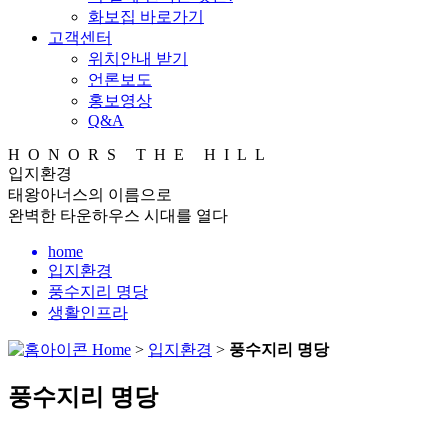
화보집 바로가기
고객센터
위치안내 받기
언론보도
홍보영상
Q&A
H O N O R S T H E H I L L
입지환경
태왕아너스의 이름으로
완벽한 타운하우스 시대를 열다
home
입지환경
풍수지리 명당
생활인프라
Home
>
입지환경
>
풍수지리 명당
풍수지리 명당